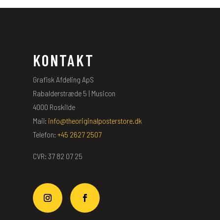
KONTAKT
Grafisk Afdeling ApS
Rabalderstræde 5 | Musicon
4000 Roskilde
Mail:
info@theoriginalposterstore.dk
Telefon:
+45 2627 2507
CVR: 37 82 07 25