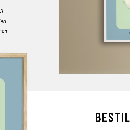
Vi
en
icon
BESTI