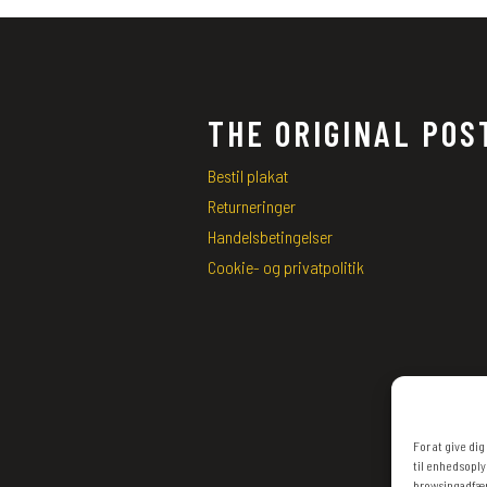
THE ORIGINAL POS
Bestil plakat
Returneringer
Handelsbetingelser
Cookie- og privatpolitik
For at give di
til enhedsoply
browsingadfærd