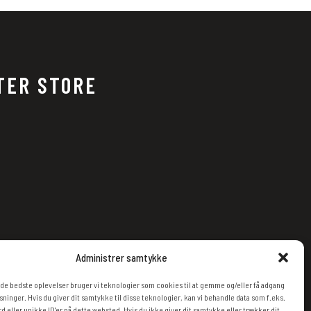
TER STORE
Administrer samtykke
g de bedste oplevelser bruger vi teknologier som cookies til at gemme og/eller få adgang
sninger. Hvis du giver dit samtykke til disse teknologier, kan vi behandle data som f.eks.
 eller unikke ID'er på dette websted. Hvis du ikke giver dit samtykke eller trækker dit