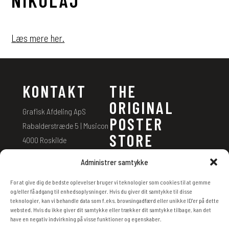
NIKOLAJ
Læs mere her.
KONTAKT
THE
ORIGINAL
Grafisk Afdeling ApS
POSTER
Rabalderstræde 5 | Musicon
STORE
4000 Roskilde
Mail:
info@theoriginalposte
Bestil plakat
Administrer samtykke
rstore.dk
Returneringer
Telefon:
+45 2627 2507
For at give dig de bedste oplevelser bruger vi teknologier som cookies til at gemme
Handelsbetingelser
og/eller få adgang til enhedsoplysninger. Hvis du giver dit samtykke til disse
teknologier, kan vi behandle data som f.eks. browsingadfærd eller unikke ID'er på dette
Cookie- og privatpolitik
CVR: 37 82 07 25
websted. Hvis du ikke giver dit samtykke eller trækker dit samtykke tilbage, kan det
have en negativ indvirkning på visse funktioner og egenskaber.