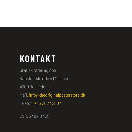
KONTAKT
Grafisk Afdeling ApS
Rabalderstræde 5 | Musicon
4000 Roskilde
Mail:
info@theoriginalposterstore.dk
Telefon:
+45 2627 2507
CVR: 37 82 07 25