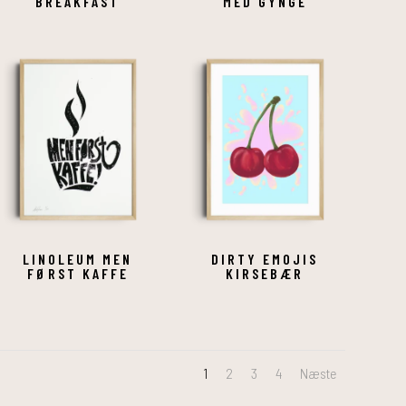
BREAKFAST
MED GYNGE
LINOLEUM MEN
DIRTY EMOJIS
FØRST KAFFE
KIRSEBÆR
1
2
3
4
Næste