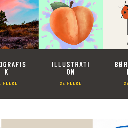
OGRAFIS
ILLUSTRATI
BØ
K
ON
E FLERE
SE FLERE
S