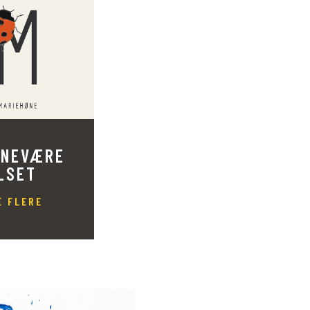
RNEVÆRE
LSET
E FLERE